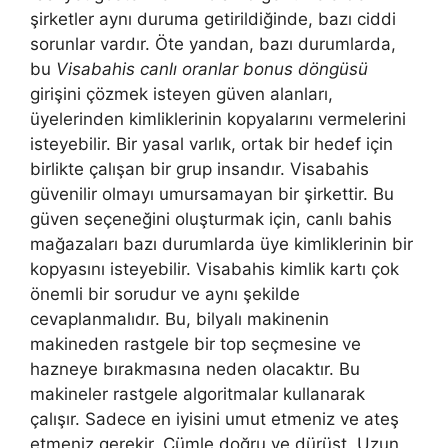
şirketler aynı duruma getirildiğinde, bazı ciddi
sorunlar vardır. Öte yandan, bazı durumlarda,
bu
Visabahis canlı oranlar bonus döngüsü
girişini çözmek isteyen güven alanları,
üyelerinden kimliklerinin kopyalarını vermelerini
isteyebilir. Bir yasal varlık, ortak bir hedef için
birlikte çalışan bir grup insandır. Visabahis
güvenilir olmayı umursamayan bir şirkettir. Bu
güven seçeneğini oluşturmak için, canlı bahis
mağazaları bazı durumlarda üye kimliklerinin bir
kopyasını isteyebilir. Visabahis kimlik kartı çok
önemli bir sorudur ve aynı şekilde
cevaplanmalıdır. Bu, bilyalı makinenin
makineden rastgele bir top seçmesine ve
hazneye bırakmasına neden olacaktır. Bu
makineler rastgele algoritmalar kullanarak
çalışır. Sadece en iyisini umut etmeniz ve ateş
etmeniz gerekir. Cümle doğru ve dürüst. Uzun