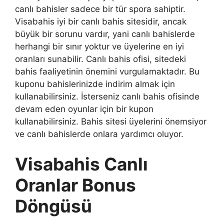
canlı bahisler sadece bir tür spora sahiptir.
Visabahis iyi bir canlı bahis sitesidir, ancak
büyük bir sorunu vardır, yani canlı bahislerde
herhangi bir sınır yoktur ve üyelerine en iyi
oranları sunabilir. Canlı bahis ofisi, sitedeki
bahis faaliyetinin önemini vurgulamaktadır. Bu
kuponu bahislerinizde indirim almak için
kullanabilirsiniz. İsterseniz canlı bahis ofisinde
devam eden oyunlar için bir kupon
kullanabilirsiniz. Bahis sitesi üyelerini önemsiyor
ve canlı bahislerde onlara yardımcı oluyor.
Visabahis Canlı
Oranlar Bonus
Döngüsü