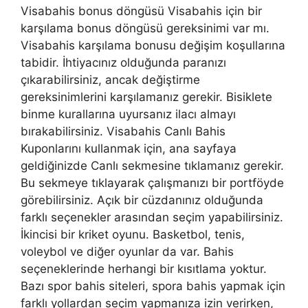
Visabahis bonus döngüsü Visabahis için bir
karşılama bonus döngüsü gereksinimi var mı.
Visabahis karşılama bonusu değişim koşullarına
tabidir. İhtiyacınız olduğunda paranızı
çıkarabilirsiniz, ancak değiştirme
gereksinimlerini karşılamanız gerekir. Bisiklete
binme kurallarına uyursanız ilacı almayı
bırakabilirsiniz. Visabahis Canlı Bahis
Kuponlarını kullanmak için, ana sayfaya
geldiğinizde Canlı sekmesine tıklamanız gerekir.
Bu sekmeye tıklayarak çalışmanızı bir portföyde
görebilirsiniz. Açık bir cüzdanınız olduğunda
farklı seçenekler arasından seçim yapabilirsiniz.
İkincisi bir kriket oyunu. Basketbol, tenis,
voleybol ve diğer oyunlar da var. Bahis
seçeneklerinde herhangi bir kısıtlama yoktur.
Bazı spor bahis siteleri, spora bahis yapmak için
farklı yollardan seçim yapmanıza izin verirken,