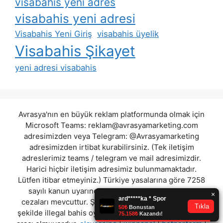
visabahis yeni adres
visabahis yeni adresi
Visabahis Yeni Giriş
visabahis üyelik
Visabahis Şikayet
yeni adresi visabahis
Avrasya'nın en büyük reklam platformunda olmak için
Microsoft Teams:
reklam@avrasyamarketing.com
adresimizden veya Telegram: @Avrasyamarketing
adresimizden irtibat kurabilirsiniz. (Tek iletişim
adreslerimiz teams / telegram ve mail adresimizdir.
Harici hiçbir iletişim adresimiz bulunmamaktadır.
Lütfen itibar etmeyiniz.) Türkiye yasalarına göre 7258
sayılı kanun uyarınca yasa dışı bahis oynamanın
cezaları mevcuttur. Şu an bulunduğunuz site hiç bir
şekilde illegal bahis oyunları oynatmıyor ve oynamaya