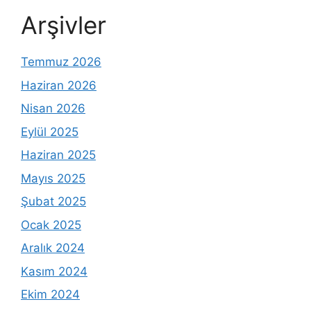
Arşivler
Temmuz 2026
Haziran 2026
Nisan 2026
Eylül 2025
Haziran 2025
Mayıs 2025
Şubat 2025
Ocak 2025
Aralık 2024
Kasım 2024
Ekim 2024