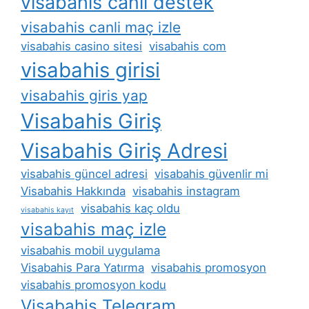
visabahis canli destek
visabahis canli maç izle
visabahis casino sitesi
visabahis com
visabahis girisi
visabahis giris yap
Visabahis Giriş
Visabahis Giriş Adresi
visabahis güncel adresi
visabahis güvenlir mi
Visabahis Hakkında
visabahis instagram
visabahis kaç oldu
visabahis kayıt
visabahis maç izle
visabahis mobil uygulama
Visabahis Para Yatırma
visabahis promosyon
visabahis promosyon kodu
Visabahis Telegram