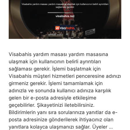
Visabahis yardım masası yardım masasına
ulaşmak için kullanıcının belirli ayrıntıları
sağlaması gerekir. İşlemi başlatmak için
Visabahis müşteri hizmetleri penceresine adınızı
girmeniz gerekir. İşlemi tamamlamak için
adınızla ve sonunda kullanıcı adınıza karşılık
gelen bir e-posta adresiyle etkileşime
geçebilirler. Şikayetinizi iletebilirsiniz.
Bildirimlerin yanı sıra sorularınıza yanıtlar da e-
posta adresinize gönderilerek ihtiyacınız olan
yanıtlara kolayca ulaşmanızı sağlar. Üyeler …