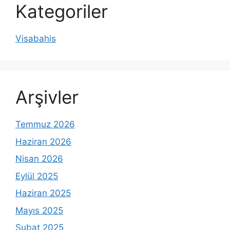
Kategoriler
Visabahis
Arşivler
Temmuz 2026
Haziran 2026
Nisan 2026
Eylül 2025
Haziran 2025
Mayıs 2025
Şubat 2025