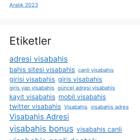
Aralık 2023
Etiketler
adresi visabahis
bahis sitesi visabahis
canli visabahis
girisi visabahis
giris visabahis
giris yap visabahis
güncel adresi visabahis
kayit visabahis
mobil visabahis
twitter visabahis
Visabahis
visabahis adres
Visabahis Adresi
visabahis bonus
visabahis canli