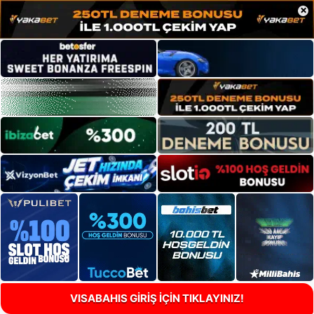
×
VISABAHIS GİRİŞ İÇİN TIKLAYINIZ!