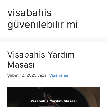
visabahis
güvenilebilir mi
Visabahis Yardım
Masası
Şubat 12, 2025
yazar
Visabahis