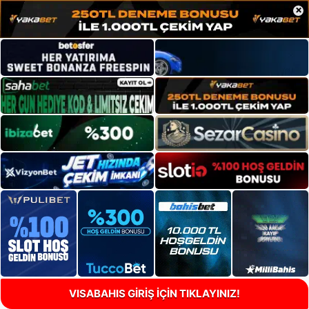
×
VISABAHIS GİRİŞ İÇİN TIKLAYINIZ!