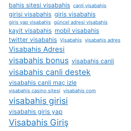
bahis sitesi visabahis
canli visabahis
girisi visabahis
giris visabahis
giris yap visabahis
güncel adresi visabahis
kayit visabahis
mobil visabahis
twitter visabahis
Visabahis
visabahis adres
Visabahis Adresi
visabahis bonus
visabahis canli
visabahis canli destek
visabahis canli maç izle
visabahis casino sitesi
visabahis com
visabahis girisi
visabahis giris yap
Visabahis Giriş