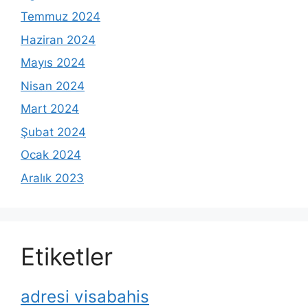
Temmuz 2024
Haziran 2024
Mayıs 2024
Nisan 2024
Mart 2024
Şubat 2024
Ocak 2024
Aralık 2023
Etiketler
adresi visabahis