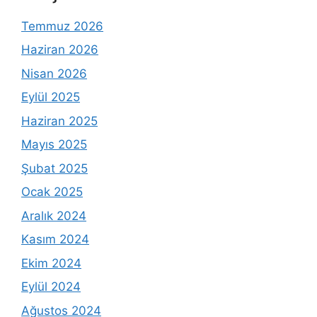
Temmuz 2026
Haziran 2026
Nisan 2026
Eylül 2025
Haziran 2025
Mayıs 2025
Şubat 2025
Ocak 2025
Aralık 2024
Kasım 2024
Ekim 2024
Eylül 2024
Ağustos 2024