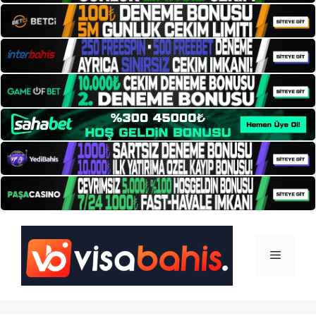
İçeriğe
atla
Menü