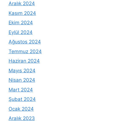
Aralık 2024
Kasım 2024
Ekim 2024
Eylül 2024
Ağustos 2024
Temmuz 2024
Haziran 2024
Mayıs 2024
Nisan 2024
Mart 2024
Şubat 2024
Ocak 2024
Aralık 2023