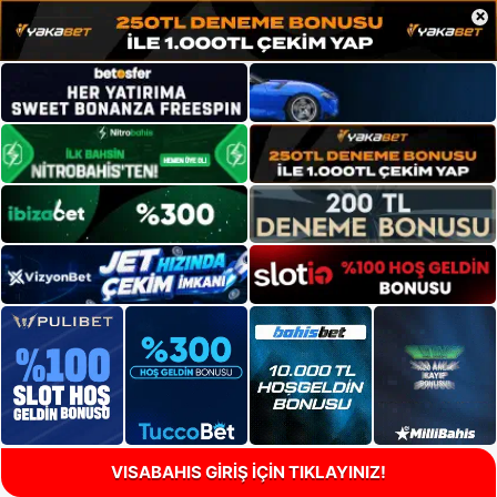
×
VISABAHIS GİRİŞ İÇİN TIKLAYINIZ!