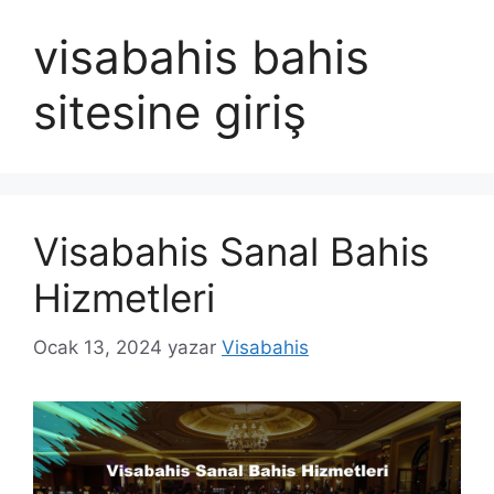
visabahis bahis
sitesine giriş
Visabahis Sanal Bahis
Hizmetleri
Ocak 13, 2024
yazar
Visabahis