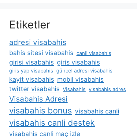
Etiketler
adresi visabahis
bahis sitesi visabahis
canli visabahis
girisi visabahis
giris visabahis
giris yap visabahis
güncel adresi visabahis
kayit visabahis
mobil visabahis
twitter visabahis
Visabahis
visabahis adres
Visabahis Adresi
visabahis bonus
visabahis canli
visabahis canli destek
visabahis canli maç izle