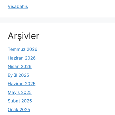
Visabahis
Arşivler
Temmuz 2026
Haziran 2026
Nisan 2026
Eylül 2025
Haziran 2025
Mayıs 2025
Şubat 2025
Ocak 2025