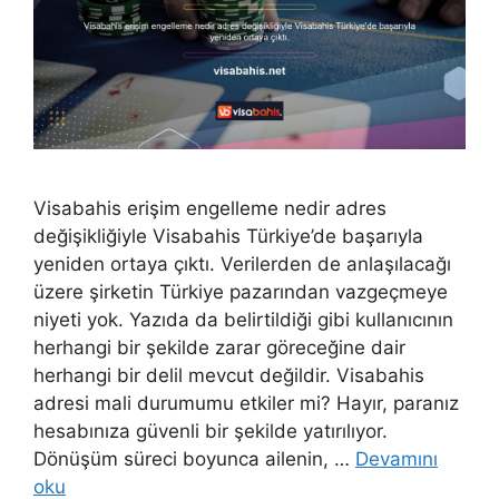
Visabahis erişim engelleme nedir adres
değişikliğiyle Visabahis Türkiye’de başarıyla
yeniden ortaya çıktı. Verilerden de anlaşılacağı
üzere şirketin Türkiye pazarından vazgeçmeye
niyeti yok. Yazıda da belirtildiği gibi kullanıcının
herhangi bir şekilde zarar göreceğine dair
herhangi bir delil mevcut değildir. Visabahis
adresi mali durumumu etkiler mi? Hayır, paranız
hesabınıza güvenli bir şekilde yatırılıyor.
Dönüşüm süreci boyunca ailenin, …
Devamını
oku