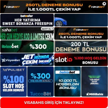
×
VISABAHIS GİRİŞ İÇİN TIKLAYINIZ!