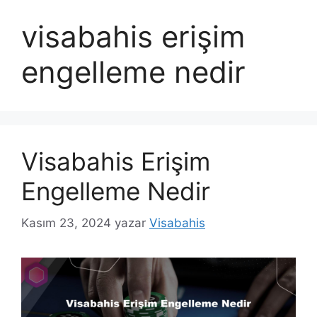
visabahis erişim
engelleme nedir
Visabahis Erişim
Engelleme Nedir
Kasım 23, 2024
yazar
Visabahis