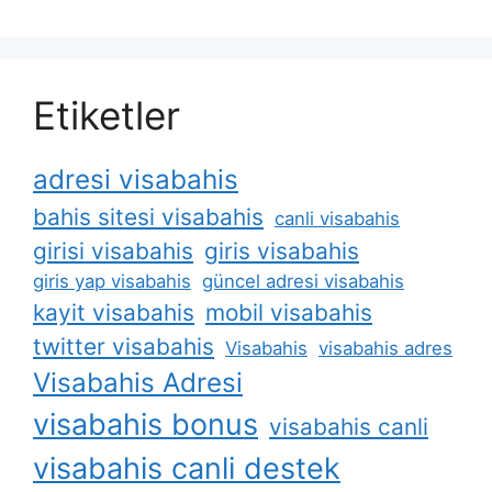
Etiketler
adresi visabahis
bahis sitesi visabahis
canli visabahis
girisi visabahis
giris visabahis
giris yap visabahis
güncel adresi visabahis
kayit visabahis
mobil visabahis
twitter visabahis
Visabahis
visabahis adres
Visabahis Adresi
visabahis bonus
visabahis canli
visabahis canli destek