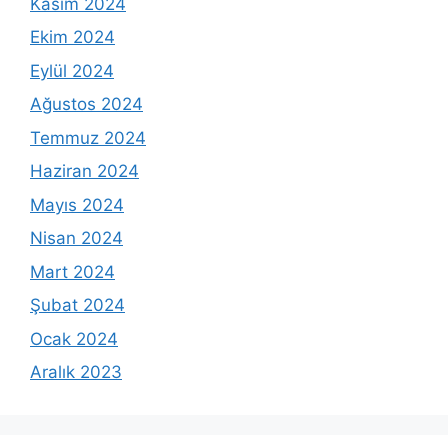
Kasım 2024
Ekim 2024
Eylül 2024
Ağustos 2024
Temmuz 2024
Haziran 2024
Mayıs 2024
Nisan 2024
Mart 2024
Şubat 2024
Ocak 2024
Aralık 2023