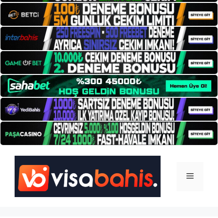
İçeriğe
atla
Menü