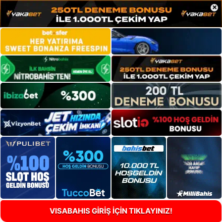
×
VISABAHIS GİRİŞ İÇİN TIKLAYINIZ!