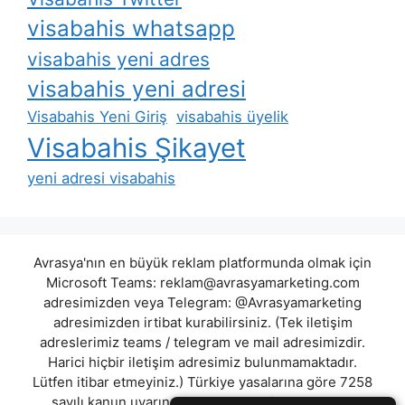
visabahis whatsapp
visabahis yeni adres
visabahis yeni adresi
Visabahis Yeni Giriş
visabahis üyelik
Visabahis Şikayet
yeni adresi visabahis
Avrasya'nın en büyük reklam platformunda olmak için
Microsoft Teams:
reklam@avrasyamarketing.com
adresimizden veya Telegram: @Avrasyamarketing
adresimizden irtibat kurabilirsiniz. (Tek iletişim
adreslerimiz teams / telegram ve mail adresimizdir.
Harici hiçbir iletişim adresimiz bulunmamaktadır.
Lütfen itibar etmeyiniz.) Türkiye yasalarına göre 7258
sayılı kanun uyarınca yasa dışı bahis oynamanın