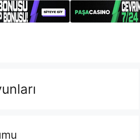
unları
rumu