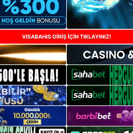
VISABAHIS GİRİŞ İÇİN TIKLAYINIZ!