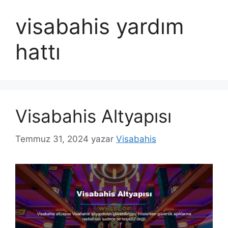
visabahis yardım
hattı
Visabahis Altyapısı
Temmuz 31, 2024
yazar
Visabahis