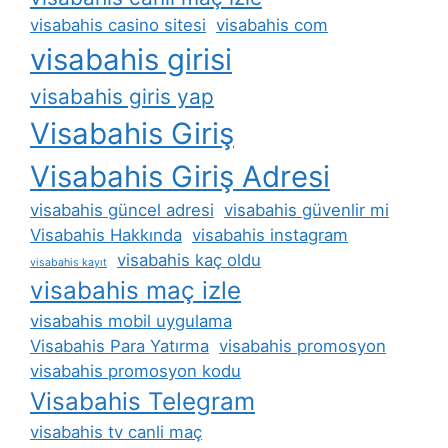
visabahis casino sitesi
visabahis com
visabahis girisi
visabahis giris yap
Visabahis Giriş
Visabahis Giriş Adresi
visabahis güncel adresi
visabahis güvenlir mi
Visabahis Hakkında
visabahis instagram
visabahis kaç oldu
visabahis kayıt
visabahis maç izle
visabahis mobil uygulama
Visabahis Para Yatırma
visabahis promosyon
visabahis promosyon kodu
Visabahis Telegram
visabahis tv canli maç