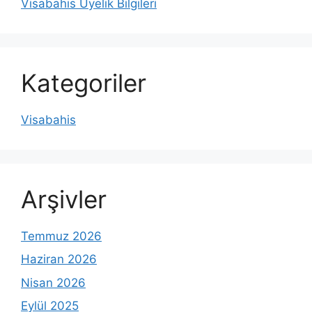
Visabahis Üyelik Bilgileri
Kategoriler
Visabahis
Arşivler
Temmuz 2026
Haziran 2026
Nisan 2026
Eylül 2025