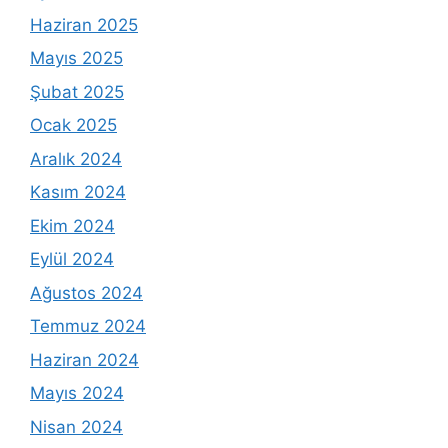
Haziran 2025
Mayıs 2025
Şubat 2025
Ocak 2025
Aralık 2024
Kasım 2024
Ekim 2024
Eylül 2024
Ağustos 2024
Temmuz 2024
Haziran 2024
Mayıs 2024
Nisan 2024