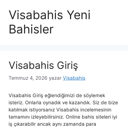
Visabahis Yeni
Bahisler
Visabahis Giriş
Temmuz 4, 2026
yazar
Visabahis
Visabahis Giriş eğlendiğimizi de söylemek
isteriz. Onlarla oynadık ve kazandık. Siz de bize
katılmak istiyorsanız Visabahis incelemesinin
tamamını izleyebilirsiniz. Online bahis siteleri iyi
iş çıkarabilir ancak aynı zamanda para