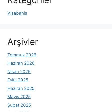
Visabahis
Arşivler
Temmuz 2026
Haziran 2026
Nisan 2026
Eylül 2025
Haziran 2025
Mayıs 2025
Şubat 2025