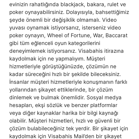
evinizin rahatlığında blackjack, bakara, rulet ve
poker oynayabilirsiniz. Dolayısıyla, bahsettiğimiz
şeyde önemli bir değişiklik olmamalı. Video
yuvası oynamak istiyorsanız, isterseniz video
poker oynayın, Wheel of Fortune, War, Baccarat
gibi tüm eğlenceli oyun kategorilerini
deneyimlemek istiyorsanız. Visabahis itirazına
kaydolmak için ne yapmalıyım. Müşteri
hizmetleriyle görüştüğünüzde, çözümün ne
kadar süreceğini hızlı bir şekilde bileceksiniz.
İnsanlar müşteri hizmetleriyle konuşmanın farklı
yollarından şikayet ettiklerinde, bir çözüm
dinlemek ve bulmak önemlidir. Sosyal medya
hesapları, ekşi sözlük ve benzer platformlar
veya diğer kaynaklar harika bir bilgi kaynağı
olabilir. Müşteri hizmetleri, hızlı ve güvenli bir
çözüm bulabileceğiniz tek yerdir. Bir şikayet için
kaydolmak için Visabahis Mail’den bir şikayet