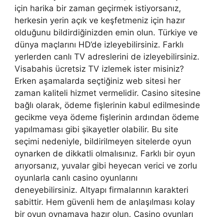
için harika bir zaman geçirmek istiyorsanız,
herkesin yerin açık ve keşfetmeniz için hazır
olduğunu bildirdiğinizden emin olun. Türkiye ve
dünya maçlarını HD’de izleyebilirsiniz. Farklı
yerlerden canlı TV adreslerini de izleyebilirsiniz.
Visabahis ücretsiz TV izlemek ister misiniz?
Erken aşamalarda seçtiğiniz web sitesi her
zaman kaliteli hizmet vermelidir. Casino sitesine
bağlı olarak, ödeme fişlerinin kabul edilmesinde
gecikme veya ödeme fişlerinin ardından ödeme
yapılmaması gibi şikayetler olabilir. Bu site
seçimi nedeniyle, bildirilmeyen sitelerde oyun
oynarken de dikkatli olmalısınız. Farklı bir oyun
arıyorsanız, yuvalar gibi heyecan verici ve zorlu
oyunlarla canlı casino oyunlarını
deneyebilirsiniz. Altyapı firmalarının karakteri
sabittir. Hem güvenli hem de anlaşılması kolay
bir oyun oynamaya hazır olun. Casino oyunları