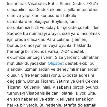
kullanarak Visabahis Bahis Sitesi Destek 7-24’e
ulaşabilirsiniz. Destek ekibimiz, yılların tecrübesi
olan ve yaptıkları konusunda tutkulu
uzmanlardan oluşuyor. Böylece, tüm
sorunlarınızı hızlı ve kolay bir şekilde çözebilirler.
Sadece bu numarayı arayın, size yardımcı olmak
için orada olacaklar. Para çekme işlemleri,
bonus promosyonları veya oyunlar hakkında
herhangi bir sorunuz varsa, 7-24 destek
ekibimize bir çağrı verin. Size yardımcı olmaktan
mutluluk duyacaklar.
Olipsbet
destek ekibi bu
alandaki uzmanlardan ve deneyimli insanlardan
oluşur. Şifre Manipülasyonu. E-posta adresini
değiştirin. Bonus Ticaret. Yatırım ve Geri Çekme
Ticareti. Güvenlik İhlali. Visabahis birçok oyuncu
turnuvayı Visabahis ile canlı olarak izliyor. Site,
en son haberleri ve etkinlikleri yakalamak için
harika bir yerdir. Bu nedenle, etrafta dolaşmak