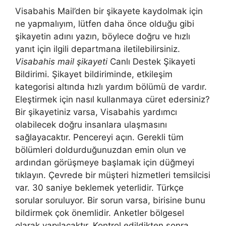
Visabahis Mail’den bir şikayete kaydolmak için
ne yapmalıyım, lütfen daha önce olduğu gibi
şikayetin adını yazın, böylece doğru ve hızlı
yanıt için ilgili departmana iletilebilirsiniz.
Visabahis mail şikayeti
Canlı Destek Şikayeti
Bildirimi. Şikayet bildiriminde, etkileşim
kategorisi altında hızlı yardım bölümü de vardır.
Eleştirmek için nasıl kullanmaya cüret edersiniz?
Bir şikayetiniz varsa, Visabahis yardımcı
olabilecek doğru insanlara ulaşmasını
sağlayacaktır. Pencereyi açın. Gerekli tüm
bölümleri doldurduğunuzdan emin olun ve
ardından görüşmeye başlamak için düğmeyi
tıklayın. Çevrede bir müşteri hizmetleri temsilcisi
var. 30 saniye beklemek yeterlidir. Türkçe
sorular soruluyor. Bir sorun varsa, birisine bunu
bildirmek çok önemlidir. Anketler bölgesel
olarak yapılacaktır. Kontrol edildikten sonra,