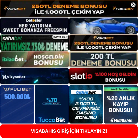
×
VISABAHIS GİRİŞ İÇİN TIKLAYINIZ!