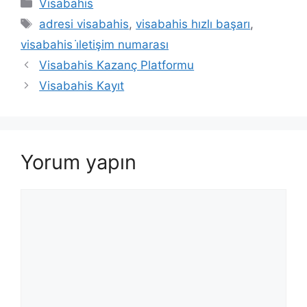
Kategoriler
Visabahis
Etiketler
adresi visabahis
,
visabahis hızlı başarı
,
visabahis i̇letişim numarası
Visabahis Kazanç Platformu
Visabahis Kayıt
Yorum yapın
Yorum