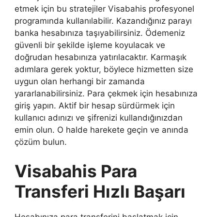
etmek için bu stratejiler Visabahis profesyonel
programında kullanılabilir. Kazandığınız parayı
banka hesabınıza taşıyabilirsiniz. Ödemeniz
güvenli bir şekilde işleme koyulacak ve
doğrudan hesabınıza yatırılacaktır. Karmaşık
adımlara gerek yoktur, böylece hizmetten size
uygun olan herhangi bir zamanda
yararlanabilirsiniz. Para çekmek için hesabınıza
giriş yapın. Aktif bir hesap sürdürmek için
kullanıcı adınızı ve şifrenizi kullandığınızdan
emin olun. O halde harekete geçin ve anında
çözüm bulun.
Visabahis Para
Transferi Hızlı Başarı
Hesabınıza para transferini başlatmak için