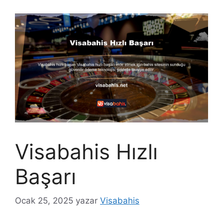
Visabahis Hızlı
Başarı
Ocak 25, 2025
yazar
Visabahis