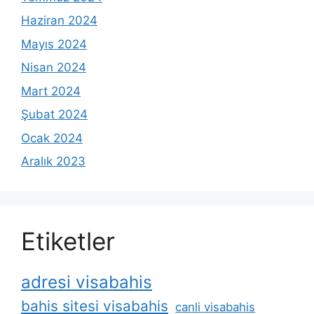
Haziran 2024
Mayıs 2024
Nisan 2024
Mart 2024
Şubat 2024
Ocak 2024
Aralık 2023
Etiketler
adresi visabahis
bahis sitesi visabahis
canli visabahis