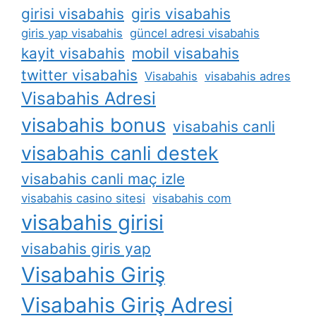
girisi visabahis
giris visabahis
giris yap visabahis
güncel adresi visabahis
kayit visabahis
mobil visabahis
twitter visabahis
Visabahis
visabahis adres
Visabahis Adresi
visabahis bonus
visabahis canli
visabahis canli destek
visabahis canli maç izle
visabahis casino sitesi
visabahis com
visabahis girisi
visabahis giris yap
Visabahis Giriş
Visabahis Giriş Adresi