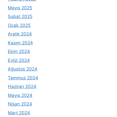
Mayıs 2025
Şubat 2025
Ocak 2025
Aralık 2024
Kasım 2024
Ekim 2024
Eylül 2024
Ağustos 2024
Temmuz 2024
Haziran 2024
Mayıs 2024
Nisan 2024
Mart 2024