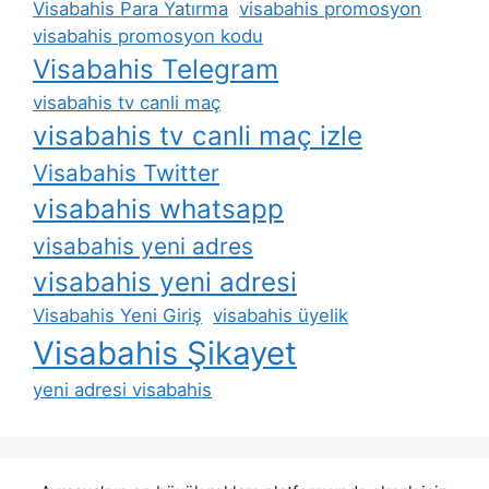
Visabahis Para Yatırma
visabahis promosyon
visabahis promosyon kodu
Visabahis Telegram
visabahis tv canli maç
visabahis tv canli maç izle
Visabahis Twitter
visabahis whatsapp
visabahis yeni adres
visabahis yeni adresi
Visabahis Yeni Giriş
visabahis üyelik
Visabahis Şikayet
yeni adresi visabahis