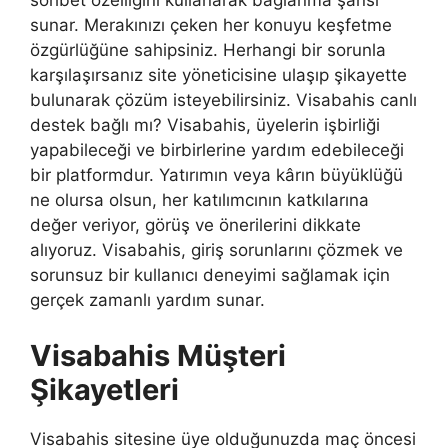
sohbet özelliğini kullanarak bağlanma şansı
sunar. Merakınızı çeken her konuyu keşfetme
özgürlüğüne sahipsiniz. Herhangi bir sorunla
karşılaşırsanız site yöneticisine ulaşıp şikayette
bulunarak çözüm isteyebilirsiniz. Visabahis canlı
destek bağlı mı? Visabahis, üyelerin işbirliği
yapabileceği ve birbirlerine yardım edebileceği
bir platformdur. Yatırımın veya kârın büyüklüğü
ne olursa olsun, her katılımcının katkılarına
değer veriyor, görüş ve önerilerini dikkate
alıyoruz. Visabahis, giriş sorunlarını çözmek ve
sorunsuz bir kullanıcı deneyimi sağlamak için
gerçek zamanlı yardım sunar.
Visabahis Müşteri
Şikayetleri
Visabahis sitesine üye olduğunuzda maç öncesi