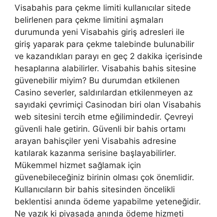
Visabahis para çekme limiti kullanıcılar sitede
belirlenen para çekme limitini aşmaları
durumunda yeni Visabahis giriş adresleri ile
giriş yaparak para çekme talebinde bulunabilir
ve kazandıkları parayı en geç 2 dakika içerisinde
hesaplarına alabilirler. Visabahis bahis sitesine
güvenebilir miyim? Bu durumdan etkilenen
Casino severler, saldırılardan etkilenmeyen az
sayıdaki çevrimiçi Casinodan biri olan Visabahis
web sitesini tercih etme eğilimindedir. Çevreyi
güvenli hale getirin. Güvenli bir bahis ortamı
arayan bahisçiler yeni Visabahis adresine
katılarak kazanma serisine başlayabilirler.
Mükemmel hizmet sağlamak için
güvenebileceğiniz birinin olması çok önemlidir.
Kullanıcıların bir bahis sitesinden öncelikli
beklentisi anında ödeme yapabilme yeteneğidir.
Ne yazık ki piyasada anında ödeme hizmeti