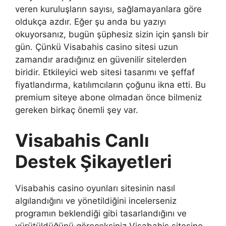
veren kuruluşların sayısı, sağlamayanlara göre
oldukça azdır. Eğer şu anda bu yazıyı
okuyorsanız, bugün şüphesiz sizin için şanslı bir
gün. Çünkü Visabahis casino sitesi uzun
zamandır aradığınız en güvenilir sitelerden
biridir. Etkileyici web sitesi tasarımı ve şeffaf
fiyatlandırma, katılımcıların çoğunu ikna etti. Bu
premium siteye abone olmadan önce bilmeniz
gereken birkaç önemli şey var.
Visabahis Canlı
Destek Şikayetleri
Visabahis casino oyunları sitesinin nasıl
algılandığını ve yönetildiğini incelerseniz
programın beklendiği gibi tasarlandığını ve
yürütüldüğünü göreceksiniz.Visabahis sitesine