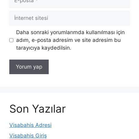
posta
İnternet
sitesi
Daha sonraki yorumlarımda kullanılması için
adım, e-posta adresim ve site adresim bu
tarayıcıya kaydedilsin.
Son Yazılar
Visabahis Adresi
Visabahis Giriş