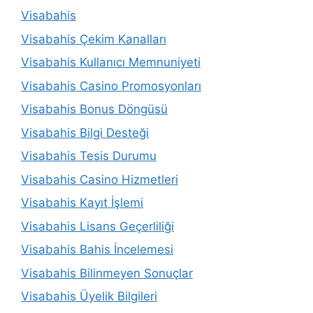
Visabahis
Visabahis Çekim Kanalları
Visabahis Kullanıcı Memnuniyeti
Visabahis Casino Promosyonları
Visabahis Bonus Döngüsü
Visabahis Bilgi Desteği
Visabahis Tesis Durumu
Visabahis Casino Hizmetleri
Visabahis Kayıt İşlemi
Visabahis Lisans Geçerliliği
Visabahis Bahis İncelemesi
Visabahis Bilinmeyen Sonuçlar
Visabahis Üyelik Bilgileri