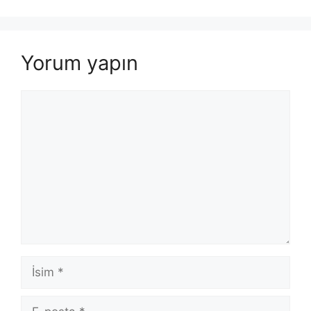
Yorum yapın
Yorum
İsim
E-