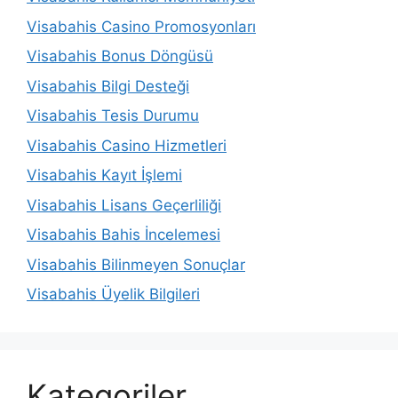
Visabahis Casino Promosyonları
Visabahis Bonus Döngüsü
Visabahis Bilgi Desteği
Visabahis Tesis Durumu
Visabahis Casino Hizmetleri
Visabahis Kayıt İşlemi
Visabahis Lisans Geçerliliği
Visabahis Bahis İncelemesi
Visabahis Bilinmeyen Sonuçlar
Visabahis Üyelik Bilgileri
Kategoriler