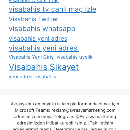
visabahis tv canli maç
visabahis tv canli maç izle
Visabahis Twitter
visabahis whatsapp
visabahis yeni adres
visabahis yeni adresi
Visabahis Yeni Giriş
visabahis üyelik
Visabahis Şikayet
yeni adresi visabahis
Avrasya'nın en büyük reklam platformunda olmak için
Microsoft Teams:
reklam@avrasyamarketing.com
adresimizden veya Telegram: @Avrasyamarketing
adresimizden irtibat kurabilirsiniz. (Tek iletişim
adreslerimiz teams / telegram ve mail adresimizdir.