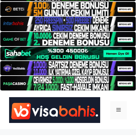
İçeriğe
atla
Menü