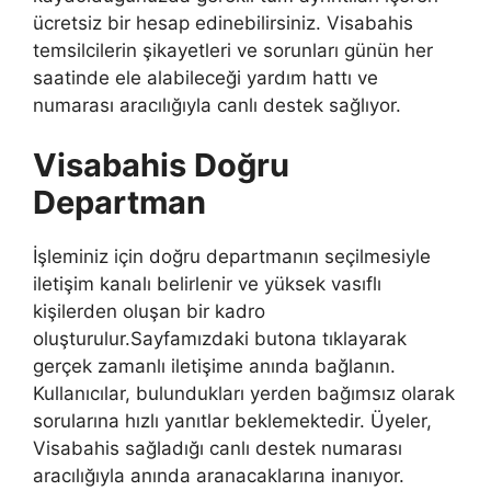
ücretsiz bir hesap edinebilirsiniz. Visabahis
temsilcilerin şikayetleri ve sorunları günün her
saatinde ele alabileceği yardım hattı ve
numarası aracılığıyla canlı destek sağlıyor.
Visabahis Doğru
Departman
İşleminiz için doğru departmanın seçilmesiyle
iletişim kanalı belirlenir ve yüksek vasıflı
kişilerden oluşan bir kadro
oluşturulur.Sayfamızdaki butona tıklayarak
gerçek zamanlı iletişime anında bağlanın.
Kullanıcılar, bulundukları yerden bağımsız olarak
sorularına hızlı yanıtlar beklemektedir. Üyeler,
Visabahis sağladığı canlı destek numarası
aracılığıyla anında aranacaklarına inanıyor.