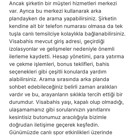
Ancak şirketin bir müşteri hizmetleri merkezi
var. Ayrıca bu merkezi kullanarak arka
plandayken de arama yapabilirsiniz. Şirketin
kendine ait bir telefon numarası olmasa da tek
tuşla canlı temsilciye kolaylıkla bağlanabilirsiniz.
Visabahis mevcut giriş adresi, geçirdiği
izolasyonlar ve gelişmeler nedeniyle önemli
ilerleme kaydetti. Hesap yönetimi, para yatırma
ve çekme işlemleri, bonus teklifleri, bahis
seçenekleri gibi çeşitli konularda yardım
alabilirsiniz. Arama sırasında arka planda
sohbet edebileceğiniz belirli zaman aralıkları
vardır ve bu, arayanların sıklıkla tercih ettiği bir
durumdur. Visabahis yaşı, kapalı olup olmadığı,
ulaşamamanız gibi sorularınızın yanıtlarını
kesintisiz butonumuz aracılığıyla bizimle
doğrudan iletişime geçerek keşfedin.
Günümüzde canlı spor etkinlikleri üzerinde