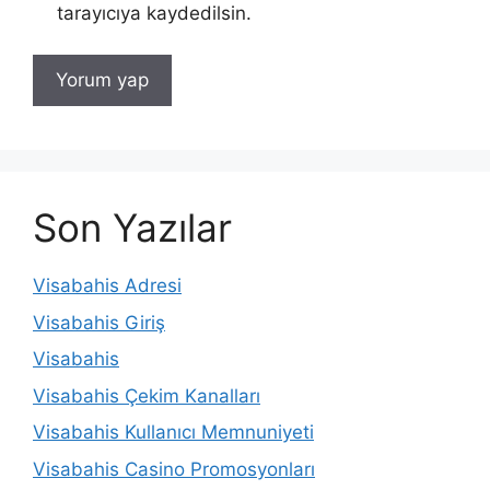
tarayıcıya kaydedilsin.
Son Yazılar
Visabahis Adresi
Visabahis Giriş
Visabahis
Visabahis Çekim Kanalları
Visabahis Kullanıcı Memnuniyeti
Visabahis Casino Promosyonları