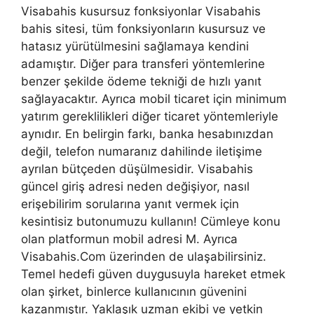
Visabahis kusursuz fonksiyonlar Visabahis
bahis sitesi, tüm fonksiyonların kusursuz ve
hatasız yürütülmesini sağlamaya kendini
adamıştır. Diğer para transferi yöntemlerine
benzer şekilde ödeme tekniği de hızlı yanıt
sağlayacaktır. Ayrıca mobil ticaret için minimum
yatırım gereklilikleri diğer ticaret yöntemleriyle
aynıdır. En belirgin farkı, banka hesabınızdan
değil, telefon numaranız dahilinde iletişime
ayrılan bütçeden düşülmesidir. Visabahis
güncel giriş adresi neden değişiyor, nasıl
erişebilirim sorularına yanıt vermek için
kesintisiz butonumuzu kullanın! Cümleye konu
olan platformun mobil adresi M. Ayrıca
Visabahis.Com üzerinden de ulaşabilirsiniz.
Temel hedefi güven duygusuyla hareket etmek
olan şirket, binlerce kullanıcının güvenini
kazanmıştır. Yaklaşık uzman ekibi ve yetkin